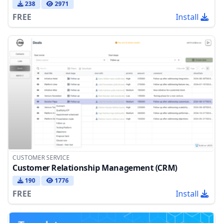
238
2971
FREE
Install
CUSTOMER SERVICE
Customer Relationship Management (CRM)
190
1776
FREE
Install