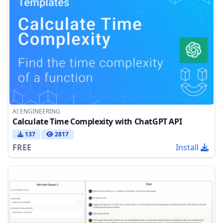
AI ENGINEERING
Calculate Time Complexity with ChatGPT API
137
2817
FREE
Install