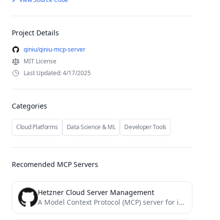
Project Details
qiniu/qiniu-mcp-server
MIT License
Last Updated: 4/17/2025
Categories
Cloud Platforms
Data Science & ML
Developer Tools
Recomended MCP Servers
Hetzner Cloud Server Management
A Model Context Protocol (MCP) server for interacting with the Hetzner Cloud API. This server allows language models...