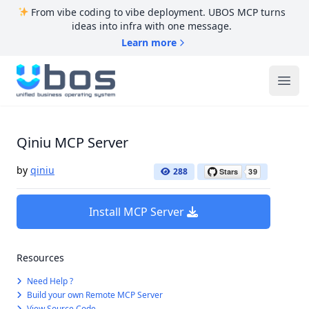
From vibe coding to vibe deployment. UBOS MCP turns
ideas into infra with one message.
Learn more
UBOS
Ope
Qiniu MCP Server
by
qiniu
288
Install MCP Server
Resources
Need Help ?
Build your own Remote MCP Server
View Source Code