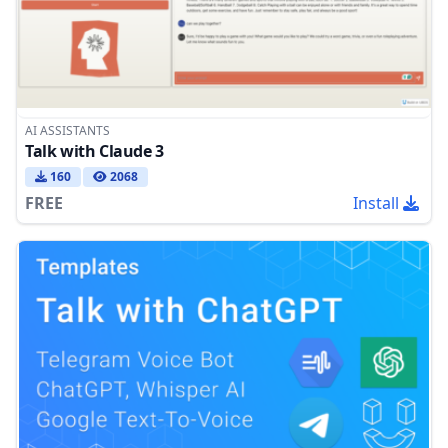
AI ASSISTANTS
Talk with Claude 3
160
2068
FREE
Install