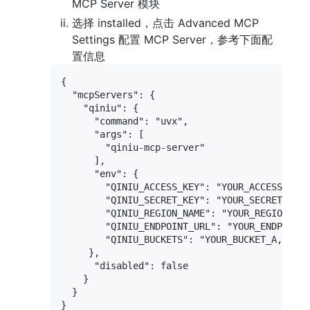
MCP Server 模块
选择 installed，点击 Advanced MCP
Settings 配置 MCP Server，参考下面配
置信息
{

  "mcpServers": {

    "qiniu": {

      "command": "uvx",

      "args": [

        "qiniu-mcp-server"

      ],

      "env": {

        "QINIU_ACCESS_KEY": "YOUR_ACCESS_KEY"
        "QINIU_SECRET_KEY": "YOUR_SECRET_KEY"
        "QINIU_REGION_NAME": "YOUR_REGION_NAM
        "QINIU_ENDPOINT_URL": "YOUR_ENDPOINT_
        "QINIU_BUCKETS": "YOUR_BUCKET_A,YOUR_
     },

      "disabled": false

    }

  }
