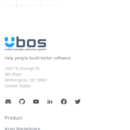
Help people build better software
1007 N Orange St.
4th Floor
Wilmington, DE 19801
United States
Discord
GitHub
YouTube
LinkedIn
Facebook
Twitter
Product
Asset Marketplace