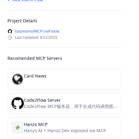
Project Details
tutumomo/MCP-civil-tools
Last Updated: 4/22/2025
Recomended MCP Servers
Card News
Code2Flow Server
Code2Flow MCP服务器，用于生成代码调用图并通过MCP协议提供服务
Hanzo MCP
Hanzo AI + Hanzo Dev exposed via MCP.