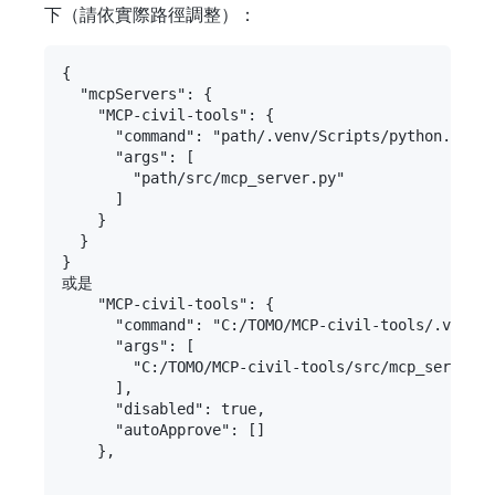
下（請依實際路徑調整）：
{

  "mcpServers": {

    "MCP-civil-tools": {

      "command": "path/.venv/Scripts/python.exe",

      "args": [

        "path/src/mcp_server.py"

      ]

    }

  }

}

或是

    "MCP-civil-tools": {

      "command": "C:/TOMO/MCP-civil-tools/.venv/S
      "args": [

        "C:/TOMO/MCP-civil-tools/src/mcp_server.p
      ],

      "disabled": true,

      "autoApprove": []

    },
