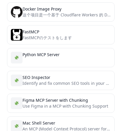
Docker Image Proxy
这个项目是一个基于 Cloudflare Workers 的 Docker 镜像代理工具。它能够中转对 Docker 官方镜像仓库的请求，解决一些访问限制和加速访问的问题。
FastMCP
FastMCPのテストをします
Python MCP Server
SEO Inspector
Identify and fix common SEO tools in your project, without leaving Cursor/Claude.
Figma MCP Server with Chunking
Use Figma in a MCP with Chunking Support
Mac Shell Server
An MCP (Model Context Protocol) server for executing macOS terminal commands with ZSH shell. This server provides a...