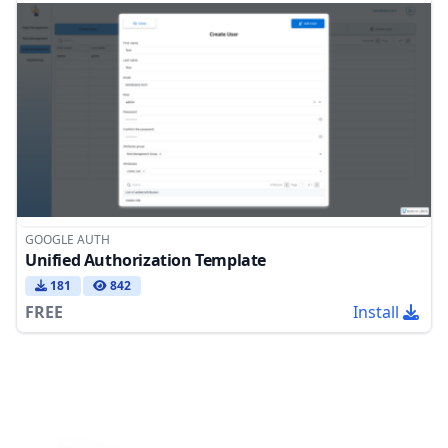
GOOGLE AUTH
Unified Authorization Template
181
842
FREE
Install