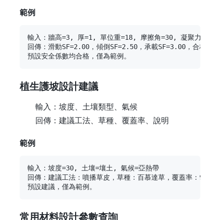
範例
輸入：牆高=3, 厚=1, 單位重=18, 摩擦角=30, 凝聚力=10, 
回傳：滑動SF=2.00，傾倒SF=2.50，承載SF=3.00，合格：Tru
植生護坡設計建議
輸入：坡度、土壤類型、氣候
回傳：建議工法、草種、覆蓋率、說明
範例
輸入：坡度=30, 土壤=壤土, 氣候=亞熱帶

回傳：建議工法：噴播草皮，草種：百慕達草，覆蓋率：90.0%

常用材料設計參數查詢