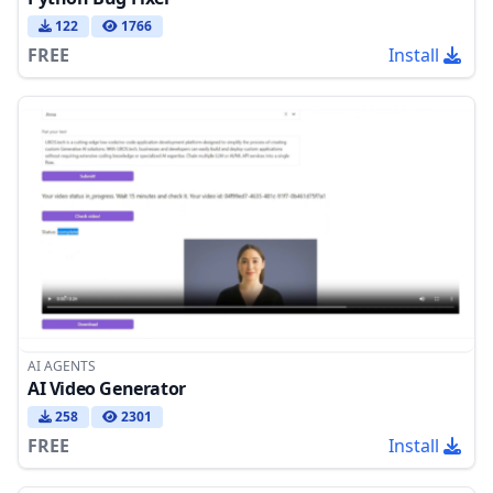
122
1766
FREE
Install
AI AGENTS
AI Video Generator
258
2301
FREE
Install