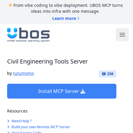
From vibe coding to vibe deployment. UBOS MCP turns
ideas into infra with one message.
Learn more
UBOS
Ope
Civil Engineering Tools Server
by
tutumomo
236
Install MCP Server
Resources
Need Help ?
Build your own Remote MCP Server
View Source Code