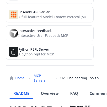
Ensembl API Server
A full-featured Model Context Protocol (MCP) server that exposes Ensembl’s REST API. Built using the TypeScript MCP SDK
Interactive Feedback
Interactive User Feedback MCP
Python REPL Server
A python repl for MCP
MCP
Home
Civil Engineering Tools Server
Servers
README
Overview
FAQ
Commen