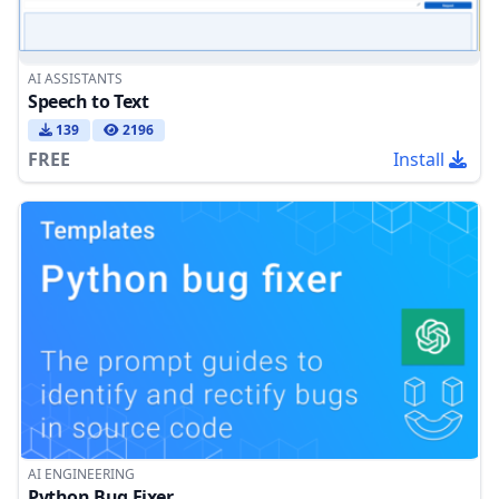
AI ASSISTANTS
Speech to Text
139
2196
FREE
Install
AI ENGINEERING
Python Bug Fixer