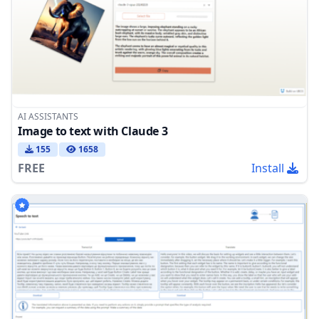
AI ASSISTANTS
Image to text with Claude 3
155
1658
FREE
Install