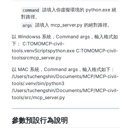
請填入你虛擬環境的 python.exe 絕
command
對路徑。
請填入 mcp_server.py 的絕對路徑。
args
以 Windowss 系統，Command args，輸入格式如
下： C:TOMOMCP-civil-
tools.venvScriptspython.exe C:TOMOMCP-civil-
toolssrcmcp_server.py
以 MAC 系統，Command args，輸入格式如下：
/Users/tuchengshin/Documents/MCP/MCP-civil-
tools/.venv/bin/python3
/Users/tuchengshin/Documents/MCP/MCP-civil-
tools/src/mcp_server.py
參數預設行為說明