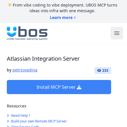
From vibe coding to vibe deployment. UBOS MCP turns
ideas into infra with one message.
Learn more
UBOS
Ope
Atlassian Integration Server
by
petrsovadina
233
Install MCP Server
Resources
Need Help ?
Build your own Remote MCP Server
View Source Code