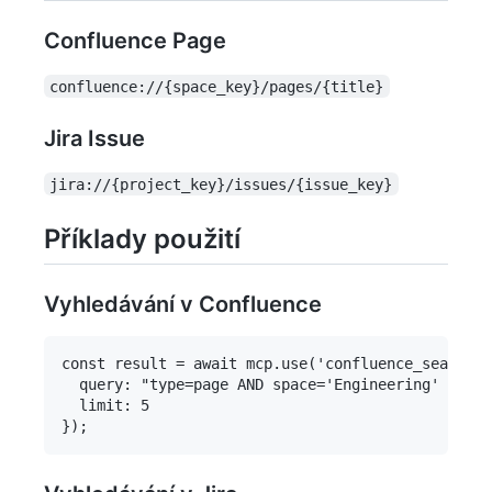
Confluence Page
confluence://{space_key}/pages/{title}
Jira Issue
jira://{project_key}/issues/{issue_key}
Příklady použití
Vyhledávání v Confluence
const result = await mcp.use('confluence_search',
  query: "type=page AND space='Engineering' ORDER
  limit: 5
