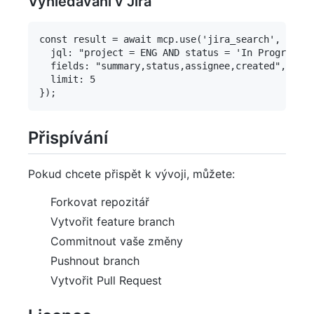
Vyhledávání v Jira
const result = await mcp.use('jira_search', {

  jql: "project = ENG AND status = 'In Progress'"
  fields: "summary,status,assignee,created",

  limit: 5

Přispívání
Pokud chcete přispět k vývoji, můžete:
Forkovat repozitář
Vytvořit feature branch
Commitnout vaše změny
Pushnout branch
Vytvořit Pull Request