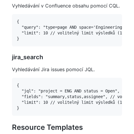
Vyhledávání v Confluence obsahu pomocí CQL.
{

  "query": "type=page AND space='Engineering'", /
  "limit": 10 // volitelný limit výsledků (1-50)

jira_search
Vyhledávání Jira issues pomocí JQL.
{

  "jql": "project = ENG AND status = Open", // JQ
  "fields": "summary,status,assignee", // volitel
  "limit": 10 // volitelný limit výsledků (1-50)

Resource Templates