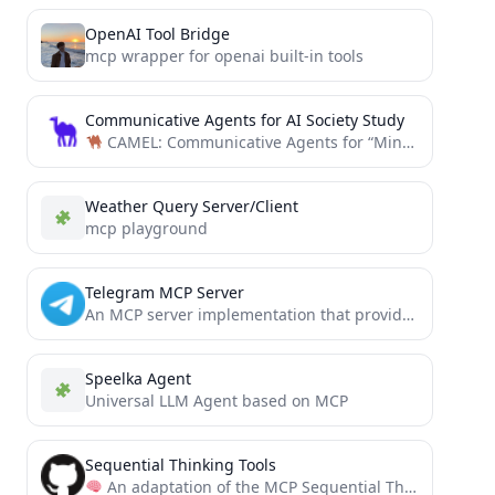
OpenAI Tool Bridge
mcp wrapper for openai built-in tools
Communicative Agents for AI Society Study
CAMEL: Communicative Agents for “Mind” Exploration of Large Scale Language Model Society
Weather Query Server/Client
mcp playground
Telegram MCP Server
An MCP server implementation that provides tools for interacting with the [Telegram Bot API](https://core.telegram.org/bots/api).
Speelka Agent
Universal LLM Agent based on MCP
Sequential Thinking Tools
An adaptation of the MCP Sequential Thinking Server to guide tool usage. This server provides recommendations for...