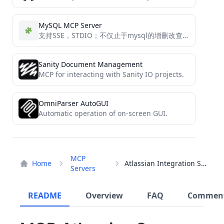
MySQL MCP Server
支持SSE，STDIO；不仅止于mysql的增删改查功能； 还包含了数据库异常分析能力；且便于开发者们进行个性化的工具扩展 Support for SSE, STDIO in MySQL MCP server mcp_mysql_server_pro is not just about MySQL CRUD operations,...
Sanity Document Management
MCP for interacting with Sanity IO projects.
OmniParser AutoGUI
Automatic operation of on-screen GUI.
MCP
Home
Atlassian Integration Server
Servers
README
Overview
FAQ
Commen