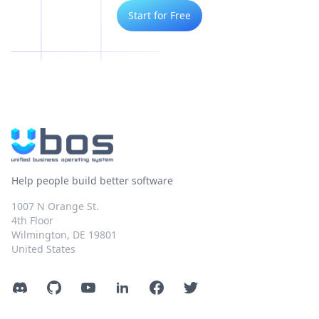
Start for Free
Help people build better software
1007 N Orange St.
4th Floor
Wilmington, DE 19801
United States
Discord
GitHub
YouTube
LinkedIn
Facebook
Twitter