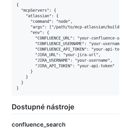
{

  "mcpServers": {

    "atlassian": {

      "command": "node",

      "args": ["/path/to/mcp-atlassian/build/inde
      "env": {

        "CONFLUENCE_URL": "your-confluence-url",

        "CONFLUENCE_USERNAME": "your-username",

        "CONFLUENCE_API_TOKEN": "your-api-token",

        "JIRA_URL": "your-jira-url",

        "JIRA_USERNAME": "your-username",

        "JIRA_API_TOKEN": "your-api-token"

      }

    }

  }

Dostupné nástroje
confluence_search