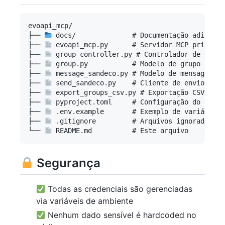
evoapi_mcp/

├── 
 docs/              # Documentação adicional
├── 
 evoapi_mcp.py      # Servidor MCP principal
├── 
 group_controller.py # Controlador de grupos
├── 
 group.py           # Modelo de grupo

├── 
 message_sandeco.py # Modelo de mensagem

├── 
 send_sandeco.py    # Cliente de envio

├── 
 export_groups_csv.py # Exportação CSV

├── 
 pyproject.toml     # Configuração do projet
├── 
 .env.example       # Exemplo de variáveis

├── 
 .gitignore         # Arquivos ignorados

└── 
Segurança
Todas as credenciais são gerenciadas
via variáveis de ambiente
Nenhum dado sensível é hardcoded no