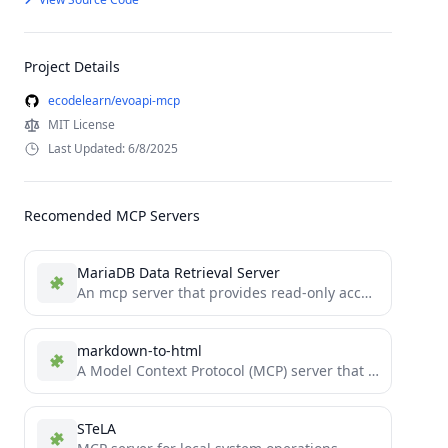
Project Details
ecodelearn/evoapi-mcp
MIT License
Last Updated: 6/8/2025
Recomended MCP Servers
MariaDB Data Retrieval Server
An mcp server that provides read-only access to MariaDB.
markdown-to-html
A Model Context Protocol (MCP) server that Convert Markdown to HTML.
STeLA