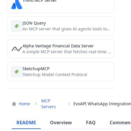
Trello MCP Server
JSON Query
An MCP server that gives AI agents tools to query large JSON files
Alpha Vantage Financial Data Server
A simple MCP server that fetches real-time financial data from Alpha Vantage API. Get instant access to stock...
SketchupMCP
Sketchup Model Context Protocol
MCP
Home
Servers
README
Overview
FAQ
Commen