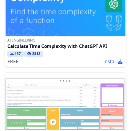
AI ENGINEERING
Calculate Time Complexity with ChatGPT API
137
2818
FREE
Install