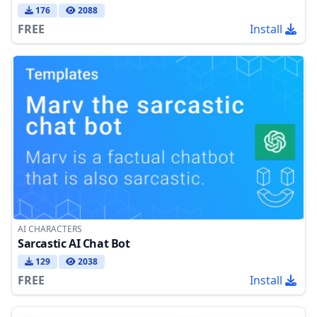
176
2088
FREE
Install
AI CHARACTERS
Sarcastic AI Chat Bot
129
2038
FREE
Install