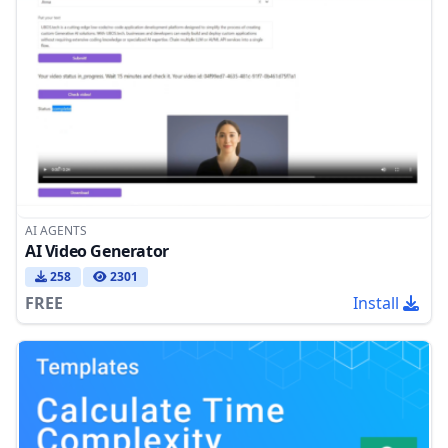
AI AGENTS
AI Video Generator
258
2301
FREE
Install