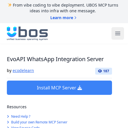
From vibe coding to vibe deployment. UBOS MCP turns
ideas into infra with one message.
Learn more
UBOS
Ope
EvoAPI WhatsApp Integration Server
by
ecodelearn
187
Install MCP Server
Resources
Need Help ?
Build your own Remote MCP Server
View Source Code