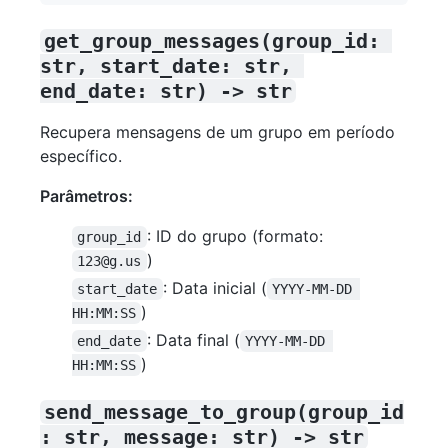
get_group_messages(group_id: 
str, start_date: str, 
end_date: str) -> str
Recupera mensagens de um grupo em período
específico.
Parâmetros:
: ID do grupo (formato:
group_id
)
123@g.us
: Data inicial (
start_date
YYYY-MM-DD 
)
HH:MM:SS
: Data final (
end_date
YYYY-MM-DD 
)
HH:MM:SS
send_message_to_group(group_id
: str, message: str) -> str