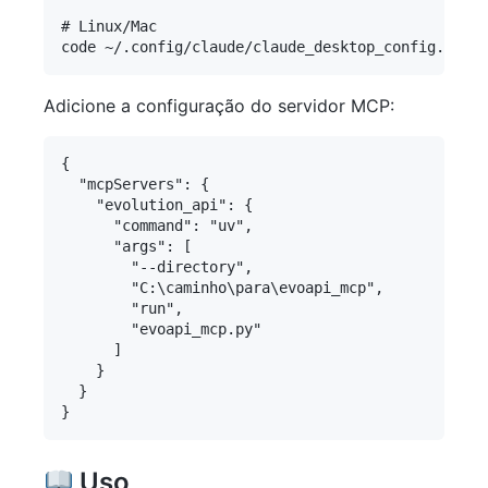
# Linux/Mac

Adicione a configuração do servidor MCP:
{

  "mcpServers": {

    "evolution_api": {

      "command": "uv",

      "args": [

        "--directory",

        "C:\caminho\para\evoapi_mcp",

        "run",

        "evoapi_mcp.py"

      ]

    }

  }

Uso