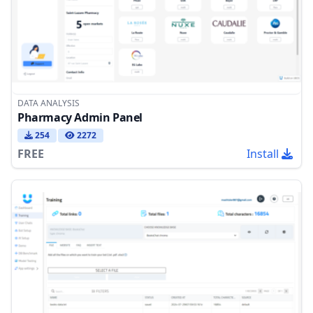
DATA ANALYSIS
Pharmacy Admin Panel
254
2272
FREE
Install