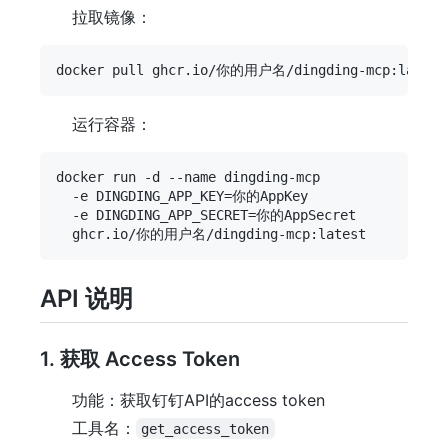
拉取镜像：
运行容器：
docker run -d --name dingding-mcp 

  -e DINGDING_APP_KEY=你的AppKey 

  -e DINGDING_APP_SECRET=你的AppSecret 

API 说明
1. 获取 Access Token
功能：获取钉钉API的access token
工具名：
get_access_token