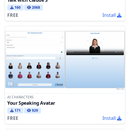
160
2068
FREE
Install
AI CHARACTERS
Your Speaking Avatar
171
929
FREE
Install