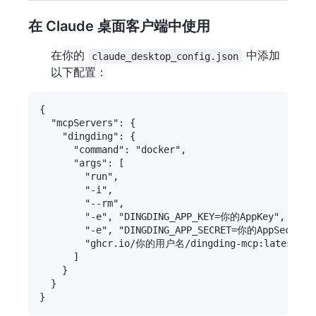
在 Claude 桌面客户端中使用
在你的
中添加
claude_desktop_config.json
以下配置：
{

  "mcpServers": {

    "dingding": {

      "command": "docker",

      "args": [

        "run",

        "-i",

        "--rm",

        "-e", "DINGDING_APP_KEY=你的AppKey",

        "-e", "DINGDING_APP_SECRET=你的AppSecret",
        "ghcr.io/你的用户名/dingding-mcp:latest"

      ]

    }

  }
