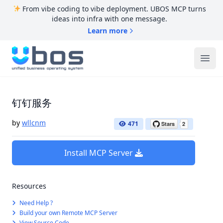
From vibe coding to vibe deployment. UBOS MCP turns
ideas into infra with one message.
Learn more
UBOS
Ope
钉钉服务
by
wllcnm
471
Install MCP Server
Resources
Need Help ?
Build your own Remote MCP Server
View Source Code