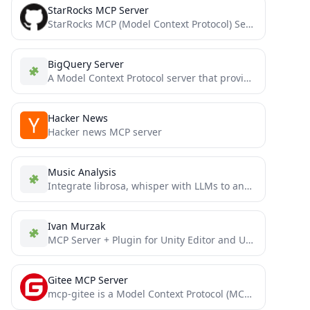
StarRocks MCP Server
StarRocks MCP (Model Context Protocol) Server
BigQuery Server
A Model Context Protocol server that provides access to BigQuery
Hacker News
Hacker news MCP server
Music Analysis
Integrate librosa, whisper with LLMs to analyze music audio.
Ivan Murzak
MCP Server + Plugin for Unity Editor and Unity game. The Plugin allows to connect to MCP clients...
Gitee MCP Server
mcp-gitee is a Model Context Protocol (MCP) server implementation for Gitee. It provides a set of tools that...