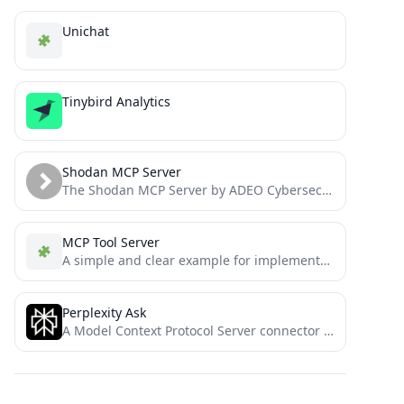
Unichat
Tinybird Analytics
Shodan MCP Server
The Shodan MCP Server by ADEO Cybersecurity Services provides cybersecurity professionals with streamlined access to Shodan's powerful reconnaissance...
MCP Tool Server
A simple and clear example for implementation and understanding Anthropic MCP (on AWS Bedrock).
Perplexity Ask
A Model Context Protocol Server connector for Perplexity API, to enable web search without leaving the MCP ecosystem.