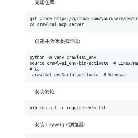
克隆仓库:
git clone https://github.com/yourusername/cr
创建并激活虚拟环境:
python -m venv crawl4ai_env

source crawl4ai_env/bin/activate  # Linux/Ma
# 或

安装依赖:
安装playwright浏览器: