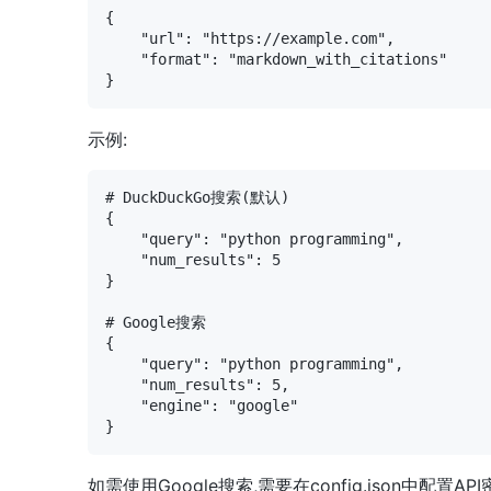
{

    "url": "https://example.com",

    "format": "markdown_with_citations"

示例:
# DuckDuckGo搜索(默认)

{

    "query": "python programming",

    "num_results": 5

}

# Google搜索

{

    "query": "python programming",

    "num_results": 5,

    "engine": "google"

如需使用Google搜索,需要在config.json中配置API