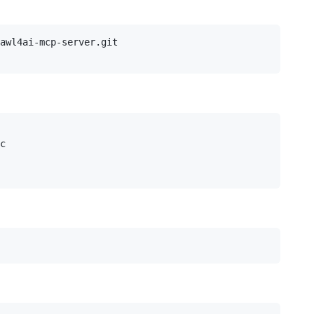
awl4ai-mcp-server.git

c
