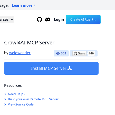
sage.
Learn more
Github
Discord
urces
Login
Create AI Agent
→
Crawl4AI MCP Server
by
weidwonder
303
Install MCP Server
Resources
Need Help ?
Build your own Remote MCP Server
View Source Code