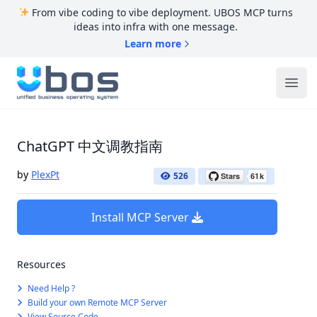
From vibe coding to vibe deployment. UBOS MCP turns
ideas into infra with one message.
Learn more
UBOS
Ope
ChatGPT 中文调教指南
by
PlexPt
526
Install MCP Server
Resources
Need Help ?
Build your own Remote MCP Server
View Source Code