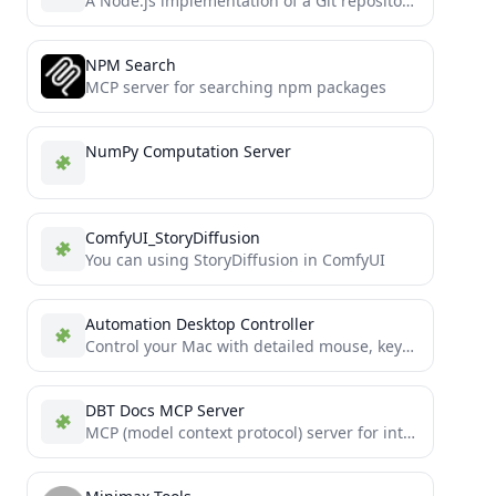
A Node.js implementation of a Git repository browser using the Model Context Protocol (MCP)
NPM Search
MCP server for searching npm packages
NumPy Computation Server
ComfyUI_StoryDiffusion
You can using StoryDiffusion in ComfyUI
Automation Desktop Controller
Control your Mac with detailed mouse, keyboard, screen, and window management capabilities.
DBT Docs MCP Server
MCP (model context protocol) server for interacting with dbt Docs