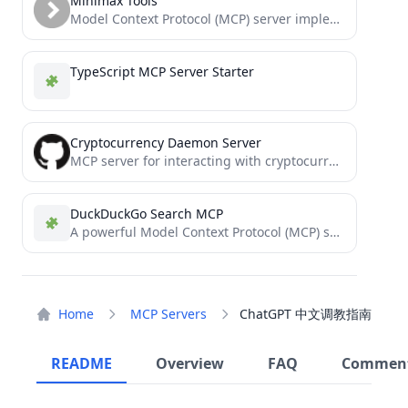
Minimax Tools
Model Context Protocol (MCP) server implementation with Minimax API integration
TypeScript MCP Server Starter
Cryptocurrency Daemon Server
MCP server for interacting with cryptocurrency daemon RPC interfaces (BETA)
DuckDuckGo Search MCP
A powerful Model Context Protocol (MCP) server for web search and URL content extraction using DuckDuckGo.
Home
MCP Servers
ChatGPT 中文调教指南
README
Overview
FAQ
Commen