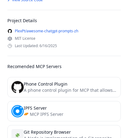
Project Details
PlexPt/awesome-chatgpt-prompts-zh
MIT License
Last Updated: 6/16/2025
Recomended MCP Servers
Phone Control Plugin
A phone control plugin for MCP that allows you to control your Android phone through ADB commands to...
IPFS Server
MCP IPFS Server
Git Repository Browser