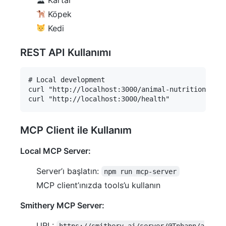
Köpek
Kedi
REST API Kullanımı
# Local development

curl "http://localhost:3000/animal-nutrition?anim
MCP Client ile Kullanım
Local MCP Server:
Server’ı başlatın:
npm run mcp-server
MCP client’ınızda tools’u kullanın
Smithery MCP Server:
URL:
https://smithery.ai/server/@Tnhann/a