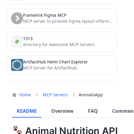
Framelink Figma MCP
MCP server to provide Figma layout information to AI coding agents like Cursor
1313
directory for Awesome MCP Servers
ArtifactHub Helm Chart Explorer
MCP Server for Artifacthub.
Home
MCP Servers
AnimalsApp
README
Overview
FAQ
Commen
Animal Nutrition API