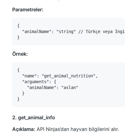
Parametreler:
{

  "animalName": "string" // Türkçe veya İngilizce
Örnek:
{

  "name": "get_animal_nutrition",

  "arguments": {

    "animalName": "aslan"

  }

2. get_animal_info
Açıklama:
API Ninjas’dan hayvan bilgilerini alır.