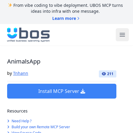
From vibe coding to vibe deployment. UBOS MCP turns
ideas into infra with one message.
Learn more
UBOS
Ope
AnimalsApp
by
Tnhann
211
Install MCP Server
Resources
Need Help ?
Build your own Remote MCP Server
View Source Code