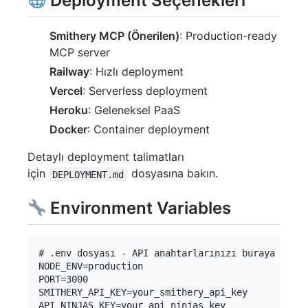
Deployment Seçenekleri
Smithery MCP (Önerilen)
: Production-ready
MCP server
Railway
: Hızlı deployment
Vercel
: Serverless deployment
Heroku
: Geleneksel PaaS
Docker
: Container deployment
Detaylı deployment talimatları
için
dosyasına bakın.
DEPLOYMENT.md
Environment Variables
# .env dosyası - API anahtarlarınızı buraya ekley
NODE_ENV=production

PORT=3000

SMITHERY_API_KEY=your_smithery_api_key

API_NINJAS_KEY=your_api_ninjas_key
