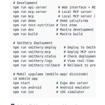
# Development

npm run api-server      # Web interface + REST AP
npm run mcp-server      # Local MCP server

npm run mcp             # Local MCP server (alias
npm run demo           # Demo çalıştırma

npm run test-nutrition # Test etme

npm run dev            # Mastra development

npm run build          # Mastra build

# Smithery Deployment

npm run smithery:deploy    # Deploy to Smithery

npm run smithery:mcp       # Deploy MCP server

npm run smithery:status    # Check deployment sta
npm run smithery:logs      # View real-time logs

npm run smithery:rollback  # Rollback to previous
# Mobil uygulama (mobile-app/ dizininde)

cd mobile-app

npm start              # Expo dev server

npm run android        # Android emulator
