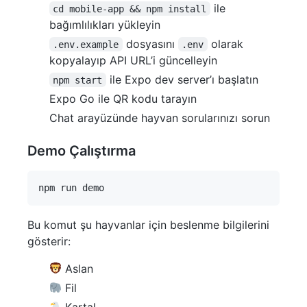
ile
cd mobile-app && npm install
bağımlılıkları yükleyin
dosyasını
olarak
.env.example
.env
kopyalayıp API URL’i güncelleyin
ile Expo dev server’ı başlatın
npm start
Expo Go ile QR kodu tarayın
Chat arayüzünde hayvan sorularınızı sorun
Demo Çalıştırma
Bu komut şu hayvanlar için beslenme bilgilerini
gösterir:
Aslan
Fil
Kartal