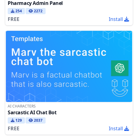
Pharmacy Admin Panel
254
2272
FREE
Install
AI CHARACTERS
Sarcastic AI Chat Bot
129
2037
FREE
Install