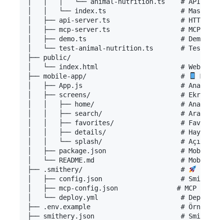
│   │   │   └── animal-nutrition.ts    # API tool
│   │   └── index.ts                   # Mastra c
│   ├── api-server.ts                  # HTTP API
│   ├── mcp-server.ts                  # MCP serv
│   ├── demo.ts                        # Demo scr
│   └── test-animal-nutrition.ts       # Test fil
├── public/

│   └── index.html                     # Web inte
├── mobile-app/                        # 
 Mobil
│   ├── App.js                         # Ana mobi
│   ├── screens/                       # Ekranlar
│   │   ├── home/                      # Ana sayf
│   │   ├── search/                    # Arama ek
│   │   ├── favorites/                 # Favorile
│   │   ├── details/                   # Hayvan d
│   │   └── splash/                    # Açılış e
│   ├── package.json                   # Mobil ba
│   └── README.md                      # Mobil uy
├── .smithery/                         # 
 Smith
│   ├── config.json                    # Smithery
│   ├── mcp-config.json               # MCP serve
│   └── deploy.yml                     # Deployme
├── .env.example                       # Örnek çe
├── smithery.json                      # Smithery