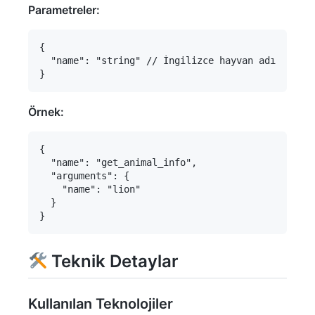
Parametreler:
{

  "name": "string" // İngilizce hayvan adı

Örnek:
{

  "name": "get_animal_info", 

  "arguments": {

    "name": "lion"

  }

Teknik Detaylar
Kullanılan Teknolojiler