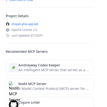
Project Details
zhuyali-yl/ai-app-lab
Apache License 2.0
Last Updated: 4/1/2025
Recomended MCP Servers
Aindreyway Codex Keeper
An intelligent MCP server that serves as a guardian of development knowledge, providing Cline assistants with curated access...
Nodit MCP Server
A Model Context Protocol (MCP) server for AI agents to interact with blockchain data via Nodit’s Web3 Data...
Clojure Linter