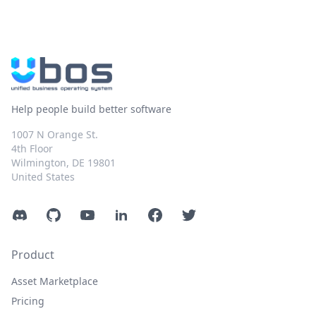
Help people build better software
1007 N Orange St.
4th Floor
Wilmington, DE 19801
United States
Discord
GitHub
YouTube
LinkedIn
Facebook
Twitter
Product
Asset Marketplace
Pricing