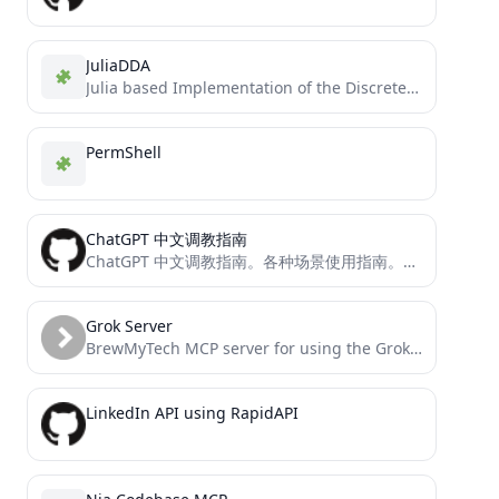
JuliaDDA
Julia based Implementation of the Discrete Dipole Approximation with GPU.
PermShell
ChatGPT 中文调教指南
ChatGPT 中文调教指南。各种场景使用指南。学习怎么让它听你的话。
Grok Server
BrewMyTech MCP server for using the Grok API
LinkedIn API using RapidAPI