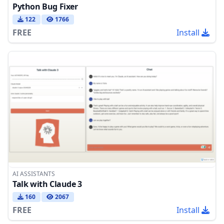
Python Bug Fixer
122
1766
FREE
Install
AI ASSISTANTS
Talk with Claude 3
160
2067
FREE
Install