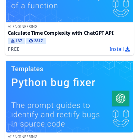
AI ENGINEERING
Calculate Time Complexity with ChatGPT API
137
2817
FREE
Install
AI ENGINEERING