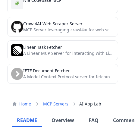
Nia Codebase MCP
Crawl4AI Web Scraper Server
MCP Server leveraging crawl4ai for web scraping and LLM-based content extraction (Markdown, text snippets, smart extraction). Designed for...
Linear Task Fetcher
A Linear MCP Server for interacting with Linear
IETF Document Fetcher
A Model Context Protocol server for fetching IETF documents (RFCs) for Large Language Models.
Home
MCP Servers
AI App Lab
README
Overview
FAQ
Commen