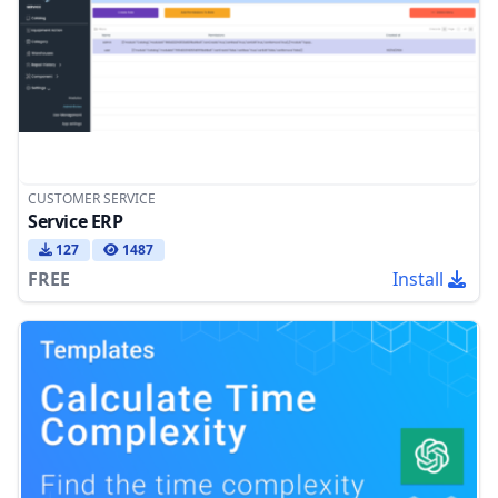
CUSTOMER SERVICE
Service ERP
127
1487
FREE
Install