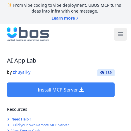
From vibe coding to vibe deployment. UBOS MCP turns
ideas into infra with one message.
Learn more
UBOS
Ope
AI App Lab
by
zhuyali-yl
189
Install MCP Server
Resources
Need Help ?
Build your own Remote MCP Server
View Source Code