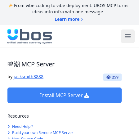
From vibe coding to vibe deployment. UBOS MCP turns
ideas into infra with one message.
Learn more
UBOS
Ope
鸣潮 MCP Server
by
jacksmith3888
259
Install MCP Server
Resources
Need Help ?
Build your own Remote MCP Server
View Source Code