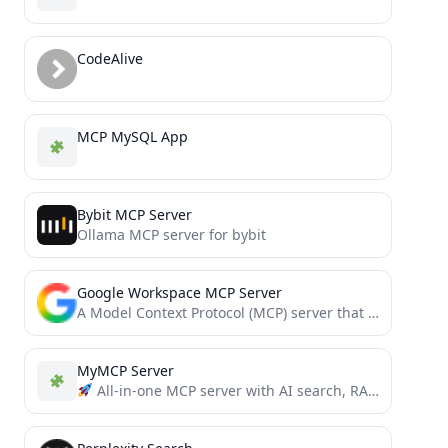
CodeAlive
MCP MySQL App
Bybit MCP Server
Ollama MCP server for bybit
Google Workspace MCP Server
A Model Context Protocol (MCP) server that provides authenticated access to Google Workspace APIs, offering integrated Authentication, Gmail,...
MyMCP Server
All-in-one MCP server with AI search, RAG, and multi-service integrations (GitLab/Jira/Confluence/YouTube) for AI-enhanced development workflows