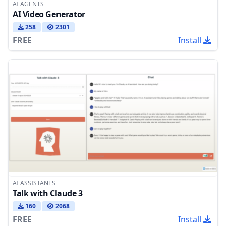
AI AGENTS
AI Video Generator
258
2301
FREE
Install
AI ASSISTANTS
Talk with Claude 3
160
2068
FREE
Install