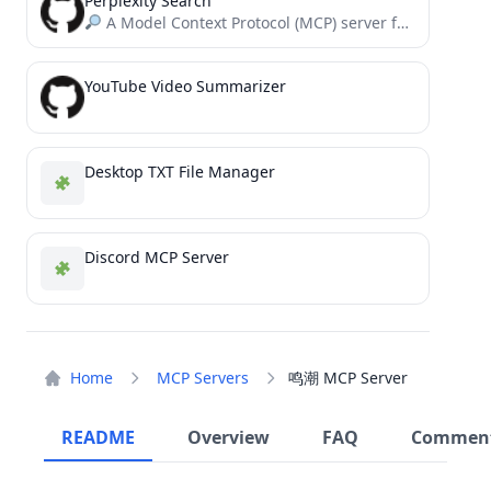
Perplexity Search
A Model Context Protocol (MCP) server for integrating Perplexity's AI API with LLMs.
YouTube Video Summarizer
Desktop TXT File Manager
Discord MCP Server
Home
MCP Servers
鸣潮 MCP Server
README
Overview
FAQ
Commen