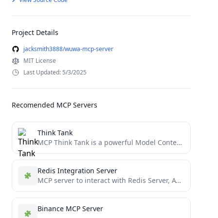
Project Details
jacksmith3888/wuwa-mcp-server
MIT License
Last Updated: 5/3/2025
Recomended MCP Servers
Think Tank
MCP Think Tank is a powerful Model Context Protocol (MCP) server designed to enhance the capabilities of AI...
Redis Integration Server
MCP server to interact with Redis Server, AWS Memory DB, etc for caching or other use-cases where in-memory...
Binance MCP Server