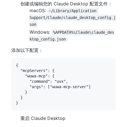
创建或编辑您的 Claude Desktop 配置文件：
macOS:
~/Library/Application 
Support/Claude/claude_desktop_config.j
son
Windows:
%APPDATA%\Claude\claude_des
ktop_config.json
添加以下配置：
{

  "mcpServers": {

    "wuwa-mcp": {

      "command": "uvx",

      "args": ["wuwa-mcp-server"]

    }

  }

重启 Claude Desktop